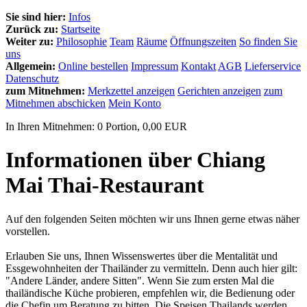
Sie sind hier:
Infos
Zurück zu:
Startseite
Weiter zu:
Philosophie
Team
Räume
Öffnungszeiten
So finden Sie
uns
Allgemein:
Online bestellen
Impressum
Kontakt
AGB
Lieferservice
Datenschutz
zum Mitnehmen:
Merkzettel anzeigen
Gerichten anzeigen
zum
Mitnehmen abschicken
Mein Konto
In Ihren Mitnehmen:
0
Portion,
0,00
EUR
Informationen über Chiang
Mai Thai-Restaurant
Auf den folgenden Seiten möchten wir uns Ihnen gerne etwas näher
vorstellen.
Erlauben Sie uns, Ihnen Wissenswertes über die Mentalität und
Essgewohnheiten der Thailänder zu vermitteln. Denn auch hier gilt:
"Andere Länder, andere Sitten". Wenn Sie zum ersten Mal die
thailändische Küche probieren, empfehlen wir, die Bedienung oder
die Chefin um Beratung zu bitten. Die Speisen Thailands werden,