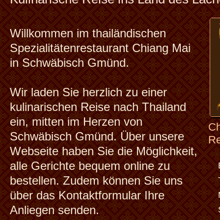
Infos
Gerichten anzeigen
Willkommen im thailändischen
(
0
Portion,
0,00
EUR)
Spezialitätenrestaurant Chiang Mai
Speisen
in Schwäbisch Gmünd.
zum Mitnehmen abschicken
Getränkekarte
Wir laden Sie herzlich zu einer
kulinarischen Reise nach Thailand
Mein Konto
ein, mitten im Herzen von
Ch
Reservierung
Schwäbisch Gmünd. Über unsere
Re
Webseite haben Sie die Möglichkeit,
Gutscheine
alle Gerichte bequem online zu
bestellen. Zudem können Sie uns
über das Kontaktformular Ihre
Jobs
Anliegen senden.