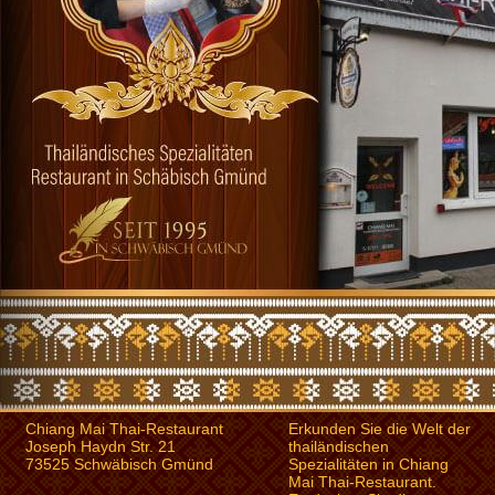
Chiang Mai Thai-Restaurant
Erkunden Sie die Welt der
Joseph Haydn Str. 21
thailändischen
73525 Schwäbisch Gmünd
Spezialitäten in Chiang
Mai Thai-Restaurant.