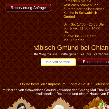
Entdecken Sie die
köstlichen Aromen und
Reservierung-Anfrage
Zutaten der thailändischen
Kü,che in Schwäbisch
Gmünd
Di. - So. 17:30 - 23:30 Uhr
So. & Fe.: 11:30 - 14:00
Uhr
Küche: bis 22:00 Uhr
Mo.: Ruhetag
häbisch Gmünd bei Chiang Mai thailä
Ihr Weg zu uns... bitte geben Sie Ihre Startadress
Online bestellen
•
Impressum
•
Kontakt
•
AGB
•
Lieferserv
Im Herzen von Schwäbisch Gmünd verwöhnt das Chiang Mai Thai-Rest
traditionellen Rezepten und einem Hauch von F