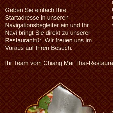
Feste - Feiern
Geben Sie einfach Ihre
Startadresse in unseren
Navigationsbegleiter ein und Ihr
Silvester Party
Navi bringt Sie direkt zu unserer
Restauranttür. Wir freuen uns im
Allgemein
Voraus auf Ihren Besuch.
Ihr Team vom Chiang Mai Thai-Restaura
Online bestellen
Impressum
Kontakt