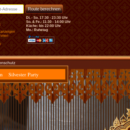
Di. - So. 17:30 - 23:30 Uhr
So. & Fe.: 11:30 - 14:00 Uhr
Küche: bis 22:00 Uhr
Mo.: Ruhetag
isch Gmünd +++ Kulinarische Reise ins Land des Lächelns
 anzeigen
ehmen
o
enschutz
rn
Silvester Party