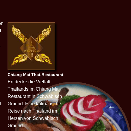
en
l
.
Chiang Mai Thai-Restaurant
Entdecke die Vielfalt
Thailands im Chiang Mai
Restaurant in Schwäbisch
d
Gmünd. Eine kulinarische
Reise nach Thailand im
Herzen von Schwäbisch
Gmünd.