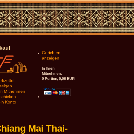
nkauf
Gerichten
anzeigen
In Ihren
Mitnehmen:
0
Portion,
0,00
EUR
rkzettel
zeigen
m Mitnehmen
schicken
in Konto
Chiang Mai Thai-