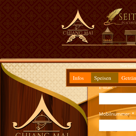
Willkommen im Chiang Mai Thailaänd
Startsei
Infos
Speisen
Geträn