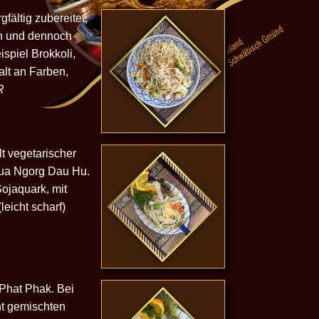
fältig zubereitet,
ch und dennoch
spiel Brokkoli,
alt an Farben,
R
lt vegetarischer
Tua Ngorg Dau Hu.
Sojaquark, mit
eicht scharf)
Phat Phak. Bei
nt gemischten