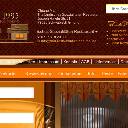
Chiang Mai
Thailändisches Spezialitäten Restaurant
Joseph Haydn Str. 21
73525 Schwäbisch Gmünd
isches Spezialitäten Restaurant +++ in Schwäbisch Gmünd +++ Schwäb
Merkzettel
zum Mitn
✆ 07171/18 20 80
abschicken
✉
info@thai-restaurant-chiang-mai.de
Mein Kont
|
|
|
|
|
|
te
Online bestellen
Impressum
Kontakt
AGB
Lieferservice
Dat
kekarte
Reservierung
Gutscheine
Jobs
Feste - Feie