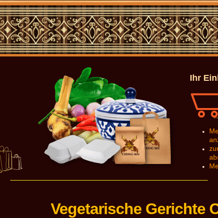
Ihr Ei
Me
an
zu
ab
Me
Vegetarische Gerichte 