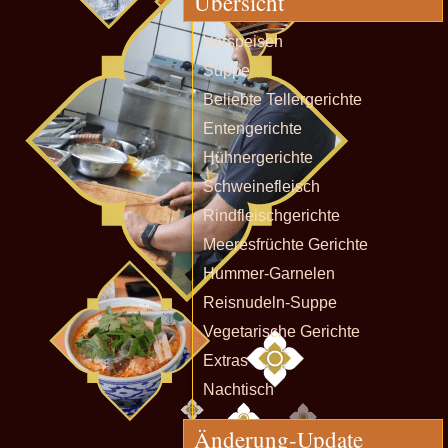
Übersicht
Vorspeisen
Suppe
Beliebte Tellergerichte
Entengerichte
Hühnergerichte
Schweinefleisch
Rindfleischgerichte
Meeresfrüchte Gerichte
Hummer-Garnelen
Reisnudeln-Suppe
Vegetarische Gerichte
Extras
Nachtisch
Änderung-Update