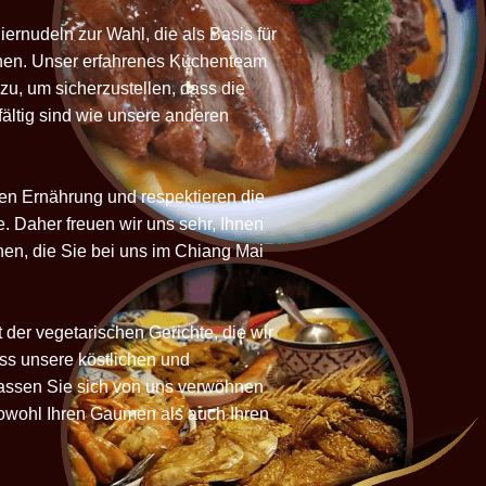
ernudeln zur Wahl, die als Basis für
nnen. Unser erfahrenes Küchenteam
 zu, um sicherzustellen, dass die
ältig sind wie unsere anderen
n Ernährung und respektieren die
. Daher freuen wir uns sehr, Ihnen
nen, die Sie bei uns im Chiang Mai
 der vegetarischen Gerichte, die wir
ass unsere köstlichen und
assen Sie sich von uns verwöhnen
sowohl Ihren Gaumen als auch Ihren