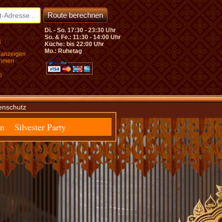
Di. - So. 17:30 - 23:30 Uhr
So. & Fe.: 11:30 - 14:00 Uhr
Küche: bis 22:00 Uhr
Mo.: Ruhetag
äbisch Gmünd +++ Kulinarische Reise ins Land des Lächelns
 anzeigen
ehmen
o
enschutz
rn
Silvester Party