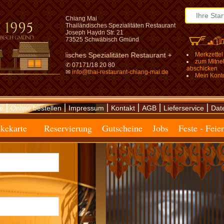
Chiang Mai
Thailändisches Spezialitäten Restaurant
Joseph Haydn Str. 21
73525 Schwäbisch Gmünd
ndisches Spezialitäten Restaurant +++ in Schwäbisch Gmünd +++ Schw
Merkzettel
zum Mitn
✆ 07171/18 20 80
abschicken
✉
info@thai-restaurant-chiang-mai.de
Mein Kont
|
|
|
|
|
|
te
Online bestellen
Impressum
Kontakt
AGB
Lieferservice
Dat
kekarte
Reservierung
Gutscheine
Jobs
Feste - Feie