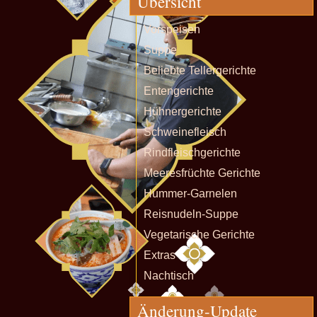
Übersicht
Vorspeisen
Suppe
Beliebte Tellergerichte
Entengerichte
Hühnergerichte
Schweinefleisch
Rindfleischgerichte
Meeresfrüchte Gerichte
Hummer-Garnelen
Reisnudeln-Suppe
Vegetarische Gerichte
Extras
Nachtisch
Änderung-Update