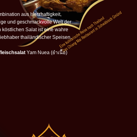
ination aus Herzhaftigkeit,
itige und geschmackvolle Welt der
 köstlichen Salat ist eine wahre
Liebhaber thailändischer Speisen.
leischsalat
Yam Nuea (ยําเนื้อ)