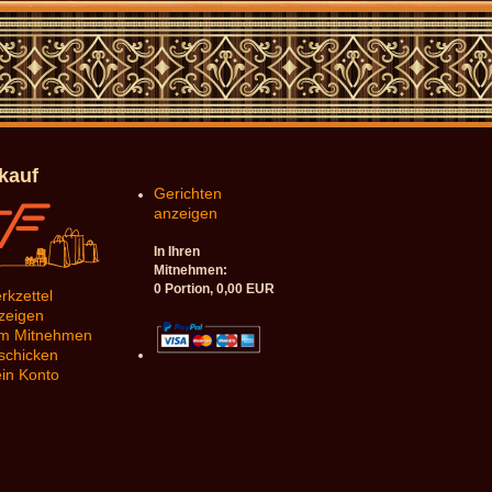
nkauf
Gerichten
anzeigen
In Ihren
Mitnehmen:
0
Portion,
0,00
EUR
rkzettel
zeigen
m Mitnehmen
schicken
in Konto