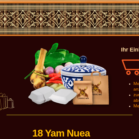
Ihr Ei
Me
an
zu
ab
Me
18 Yam Nuea