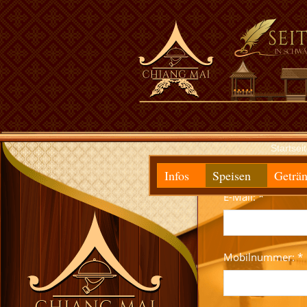
Willkommen im Chiang Mai Thailaä
Startsei
Infos
Speisen
Geträn