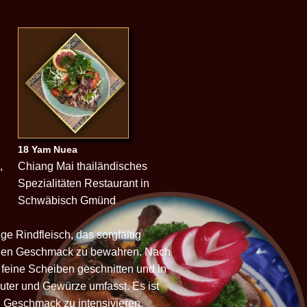
18 Yam Nuea
,
Chiang Mai thailändisches
Spezialitäten Restaurant in
Schwäbisch Gmünd
e Rindfleisch, das sorgfältig
lichen Geschmack zu bewahren. Nach
 feine Scheiben geschnitten und in
äuter und Gewürze umfasst. Es ist
en Geschmack zu intensivieren.