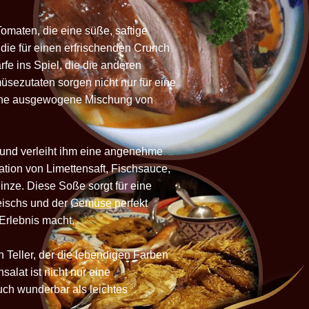
omaten, die eine süße, saftige
ie für einen erfrischenden Crunch
fe ins Spiel, die die anderen
sezutaten sorgen nicht nur für eine
eine ausgewogene Mischung von
 und verleiht ihm eine angenehme
ation von Limettensaft, Fischsauce,
inze. Diese Soße sorgt für eine
eischs und der Gemüse perfekt
Erlebnis macht.
n Teller, der die lebendigen Farben
salat ist nicht nur eine
uch wunderbar als leichtes